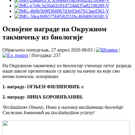
Освојене награде на Окружном
такмичењу из биологије
Објављено понедељак, 27 април 2026 08:03
|
|
| Погодака: 237
На Окружном такмичењу из биологије ученици петог разреда
наше школе презентовали су школу на начин на који смо
веома поносни, освојивши:
1. награду- ОГЊЕН ФИЛИПОВИЋ
и
2. награду- НИНА БОРОВИЋАНИН.
Честитамо Огњену, Нини и њиховој наставници биологије
Снежани Јовановић на постигнутом успеху
!