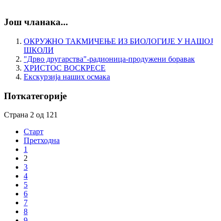
Још чланака...
ОКРУЖНО ТАКМИЧЕЊЕ ИЗ БИОЛОГИЈЕ У НАШОЈ
ШКОЛИ
"Дрво другарства"-радионица-продужени боравак
ХРИСТОС ВОСКРЕСЕ
Екскурзија наших осмака
Поткатегорије
Страна 2 од 121
Старт
Претходна
1
2
3
4
5
6
7
8
9