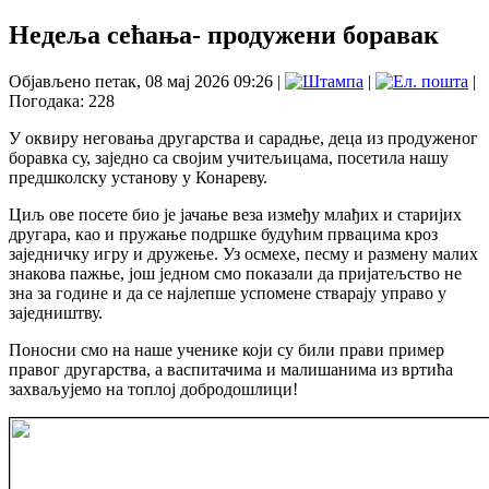
Недеља сећања- продужени боравак
Објављено петак, 08 мај 2026 09:26
|
|
|
Погодака: 228
У оквиру неговања другарства и сарадње, деца из продуженог
боравка су, заједно са својим учитељицама, посетила нашу
предшколску установу у Конареву.
Циљ ове посете био је јачање веза између млађих и старијих
другара, као и пружање подршке будућим првацима кроз
заједничку игру и дружење. Уз осмехе, песму и размену малих
знакова пажње, још једном смо показали да пријатељство не
зна за године и да се најлепше успомене стварају управо у
заједништву.
Поносни смо на наше ученике који су били прави пример
правог другарства, а васпитачима и малишанима из вртића
захваљујемо на топлој добродошлици!