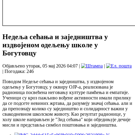
Недеља сећања и заједништва у
издвојеном одељењу школе у
Богутовцу
Објављено уторак, 05 мај 2026 04:07
|
|
| Погодака: 246
Поводом Недеље сећања и заједништва, у издвојеном
одељењу у Богутовцу, у оквиру ОЈР-а, реализована је
радионица посвећена неговању културе памћења и емпатије.
Ученици су кроз пажљиво вођене активности имали прилику
да се подсете невиних жртава, да разумеју значај сећања. али и
да препознају колико су заједништво и солидарност важни у
свакодневном школском животу. Као резултат радионице, у
холу школе направљен је "Зид сећања" који обједињује дечије
мисли и представља симбол поштовања и заједништва.