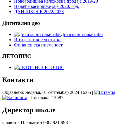
Новогодишња изложбена продаја 2019/20
Највеће васкршње јаје 2020. год.
ДАН ШКОЛЕ 2022/2023
Дигитални део
Дигитални пакетићи
Интерактивне честитке
Финансијска писменост
ЛЕТОПИС
ЛЕТОПИС
Контакти
Објављено недеља, 01 септембар 2024 16:05
|
|
| Погодака: 13587
Директор школе
Славица Плањанин 036/ 821 993