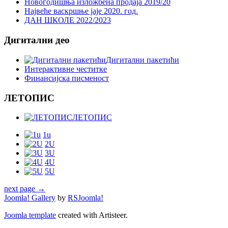
Новогодишња изложбена продаја 2019/20
Највеће васкршње јаје 2020. год.
ДАН ШКОЛЕ 2022/2023
Дигитални део
Дигитални пакетићи
Интерактивне честитке
Финансијска писменост
ЛЕТОПИС
ЛЕТОПИС
1u
2U
3U
4U
5U
next page →
Joomla! Gallery
by
RSJoomla!
Joomla template
created with Artisteer.