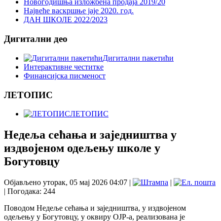
Новогодишња изложбена продаја 2019/20
Највеће васкршње јаје 2020. год.
ДАН ШКОЛЕ 2022/2023
Дигитални део
Дигитални пакетићи
Интерактивне честитке
Финансијска писменост
ЛЕТОПИС
ЛЕТОПИС
Недеља сећања и заједништва у
издвојеном одељењу школе у
Богутовцу
Објављено уторак, 05 мај 2026 04:07
|
|
| Погодака: 244
Поводом Недеље сећања и заједништва, у издвојеном
одељењу у Богутовцу, у оквиру ОЈР-а, реализована је