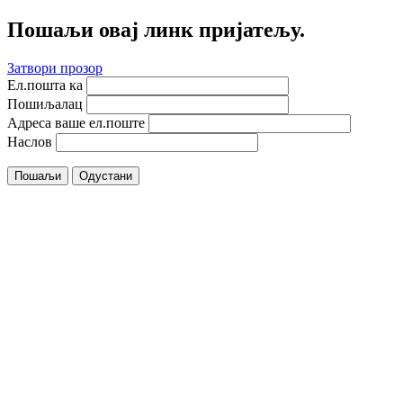
Пошаљи овај линк пријатељу.
Затвори прозор
Ел.пошта ка
Пошиљалац
Адреса ваше ел.поште
Наслов
Пошаљи
Одустани